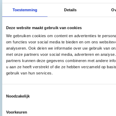
Via een gepersonaliseerde zuil, een tablet of
Toestemming
Details
Ov
visitekaartje kunnen jouw gasten eenvoudig
zelf een taxi boeken vanaf jouw locatie.
Hierdoor kunnen jouw medewerkers zich
Deze website maakt gebruik van cookies
concentreren op andere belangrijke taken.
We gebruiken cookies om content en advertenties te persona
om functies voor social media te bieden en om ons websitev
Meer informatie
analyseren. Ook delen we informatie over uw gebruik van on
met onze partners voor social media, adverteren en analyse
partners kunnen deze gegevens combineren met andere info
u aan ze heeft verstrekt of die ze hebben verzameld op basi
gebruik van hun services.
Toestemmingsselectie
Noodzakelijk
Voorkeuren