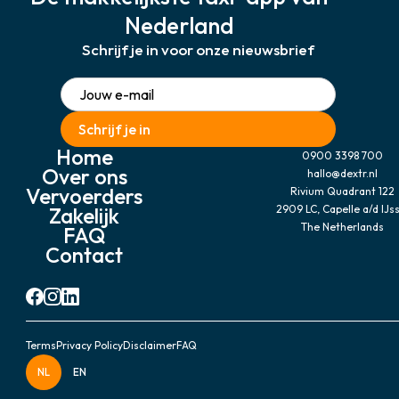
Nederland
Schrijf je in voor onze nieuwsbrief
Home
0900 3398 700
Over ons
hallo@dextr.nl
Vervoerders
Rivium Quadrant 122
Zakelijk
2909 LC, Capelle a/d IJss
The Netherlands
FAQ
Contact
Terms
Privacy Policy
Disclaimer
FAQ
NL
EN